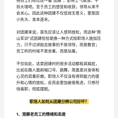
得员工们经过这一番“团建”，必将士气高涨、干
劲大增吧。至于员工的感受和收获，领导从来不
会关心。因此这种团建不仅低效无意义，更是因
小失大、舍本逐末。
对团建来说，首先应该让人感到放松，而这种“爬
山军训”式团建恰恰是换一种方式给职场人施加压
力，只不过讲励志故事的不是领导，而是教官；
员工听的时候不是坐着，而是站着。
不仅如此，这类团建时的很多活动都极其尴尬，
比如在路人面前喊口号、跳舞，简直是对身体和
心灵的双重折磨。职场人不仅没有得到能力的提
升和心情的放松，反而会更加疲倦焦虑，只想尽
快离职，彻底摆脱。
职场人如何从团建分辨公司好坏？
1、观察老员工的情绪和态度