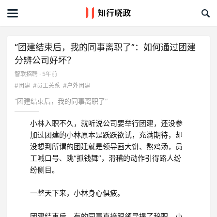
首页
文章
​“团建结束后，我的同事离职了”：如何通过团建
分辨公司好坏？
课程&活动
智联招聘 · 5年前
#团建
#员工关系
#户外团建
资料库
“团建结束后，我的同事离职了”
服务商
小林入职不久，就听说公司要举行团建，还没参
加过团建的小林原本是跃跃欲试，充满期待，却
礼品创意库
没想到所谓的团建就是领导画大饼、熬鸡汤，员
工喊口号、跳“抓钱舞”，滑稽的动作引得路人纷
关于我们
纷侧目。
一整天下来，小林身心俱疲。
团建结束后，有的同事直接跟领导提了辞职。小