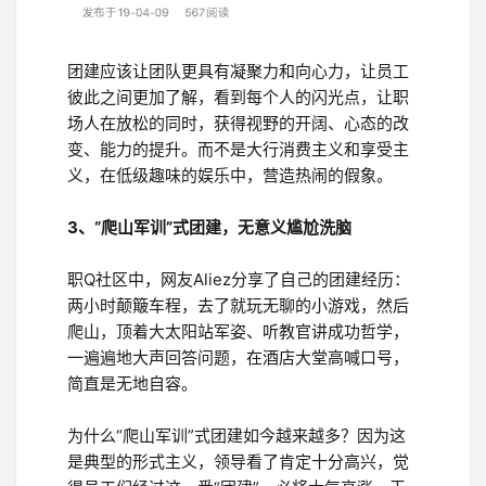
团建应该让团队更具有凝聚力和向心力，让员工
彼此之间更加了解，看到每个人的闪光点，让职
场人在放松的同时，获得视野的开阔、心态的改
变、能力的提升。而不是大行消费主义和享受主
义，在低级趣味的娱乐中，营造热闹的假象。
3、“爬山军训”式团建，无意义尴尬洗脑
职Q社区中，网友Aliez分享了自己的团建经历：
两小时颠簸车程，去了就玩无聊的小游戏，然后
爬山，顶着大太阳站军姿、听教官讲成功哲学，
一遍遍地大声回答问题，在酒店大堂高喊口号，
简直是无地自容。
为什么“爬山军训”式团建如今越来越多？因为这
是典型的形式主义，领导看了肯定十分高兴，觉