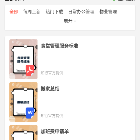
登录
全部
每周上新
热门下载
日常办公管理
物业管理
注册
行政服务
行政管理基础体系
行政类采购管理
展开
员工活动与福利关怀
资产管理
职业成长
法务法律政策
食堂管理服务标准
知行官方提供
搬家总结
知行官方提供
加班费申请单