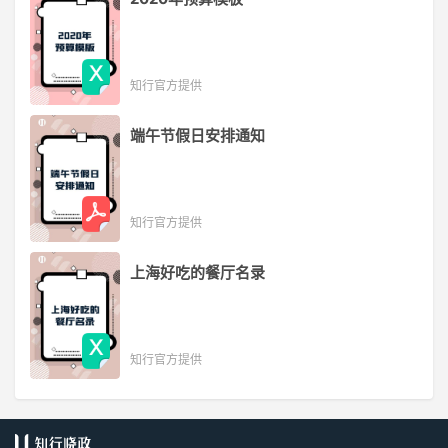
知行官方提供
端午节假日安排通知
知行官方提供
上海好吃的餐厅名录
知行官方提供