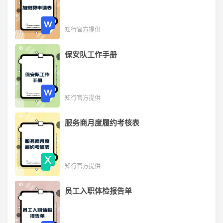
知行官方提供
保安队工作手册
知行官方提供
服务商月度履约考核表
知行官方提供
员工入职体检报告单