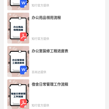
知行官方提供
办公用品领用流程
知行官方提供
办公室装修工程进度表
百尚达提供
宿舍日常管理工作流程
知行官方提供