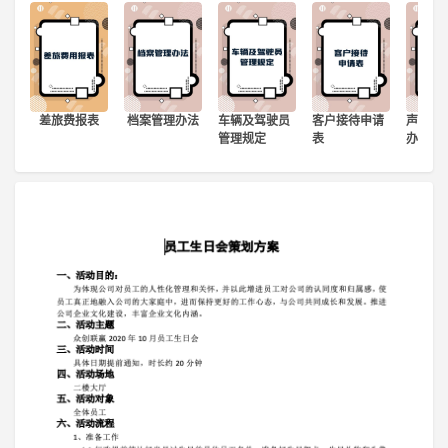
登录
注册
差旅费报表
档案管理办法
车辆及驾驶员
客户接待申请
声像档
管理规定
表
办法