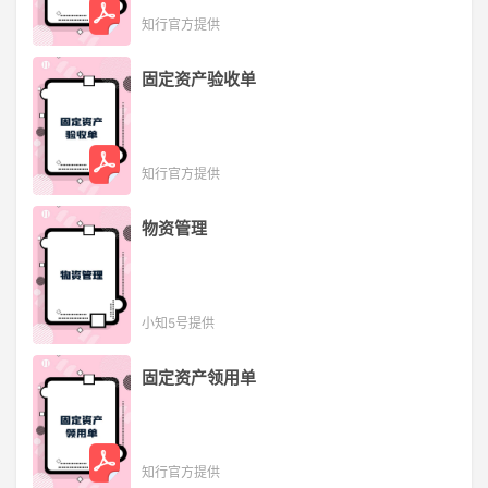
知行官方提供
固定资产验收单
知行官方提供
物资管理
小知5号提供
固定资产领用单
知行官方提供