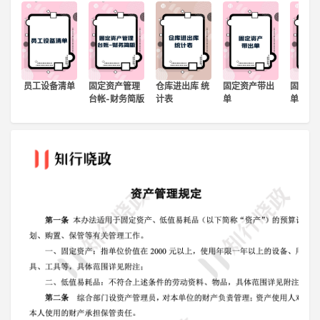
登录
注册
员工设备清单
固定资产管理
仓库进出库 统
固定资产带出
固定资
台帐-财务简版
计表
单
单