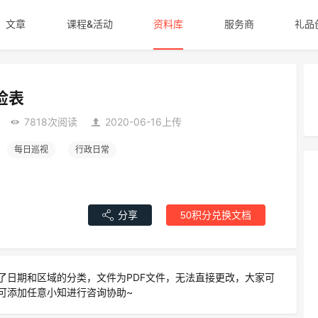
文章
课程&活动
资料库
服务商
礼品
检表
7818次阅读
2020-06-16上传
每日巡视
行政日常
分享
50积分兑换文档
了日期和区域的分类，文件为PDF文件，无法直接更改，大家可
可添加任意小知进行咨询协助~