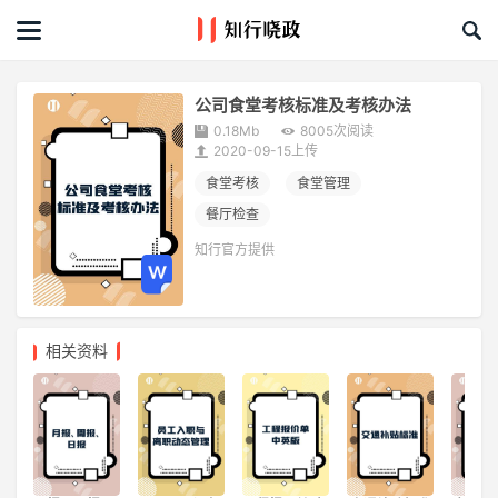
首页
文章
公司食堂考核标准及考核办法
0.18Mb
8005次阅读
课程&活动
2020-09-15上传
食堂考核
食堂管理
资料库
餐厅检查
知行官方提供
服务商
礼品创意库
相关资料
关于我们