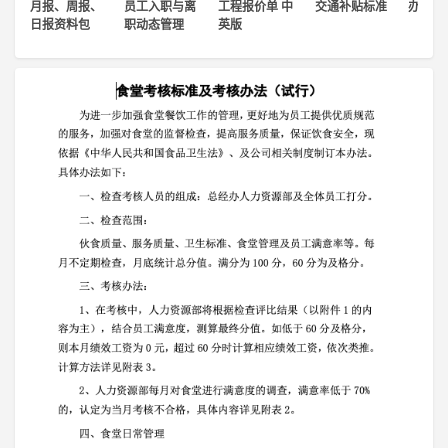
月报、周报、
员工入职与离
工程报价单 中
交通补贴标准
办公室
登录
日报资料包
职动态管理
英版
注册