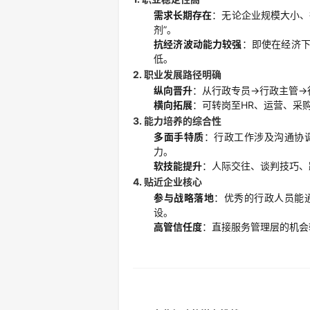
需求长期存在
：无论企业规模大小、
剂”。
抗经济波动能力较强
：即使在经济
低。
2.
职业发展路径明确
纵向晋升
：从行政专员→行政主管→
横向拓展
：可转岗至HR、运营、采
3.
能力培养的综合性
多面手特质
：行政工作涉及沟通协
力。
软技能提升
：人际交往、谈判技巧、
4.
贴近企业核心
参与战略落地
：优秀的行政人员能
设。
高管信任度
：直接服务管理层的机会