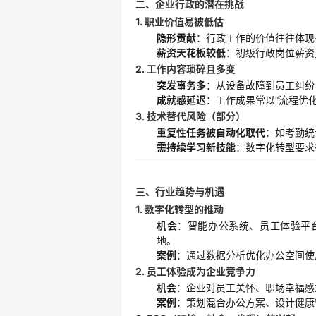
二、企业行政的潜在挑战
1.
职业价值易被低估
隐形贡献
：行政工作的价值往往体现在
薪资天花板较低
：初级行政岗位薪资
2.
工作内容琐碎且多变
突发事务多
：从设备故障到员工纠纷
成就感延迟
：工作成果常以“流程优化
3.
技术替代风险（部分）
重复性任务被自动化取代
：如考勤统
需持续学习新技能
：数字化转型要求
三、行业趋势与机遇
1.
数字化转型的推动
机会
：智能办公系统、员工体验平
地。
案例
：通过数据分析优化办公空间使
2.
员工体验成为企业竞争力
机会
：企业对员工关怀、职场幸福感重
案例
：策划混合办公方案、设计健康