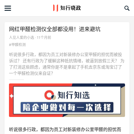
首页
文章
网红甲醛检测仪全部都没用！进来避坑
人见人爱的小选 · 11个月前
课程&活动
#甲醛检测
听说很多行政，都因为员工对新装修办公室甲醛的担忧而被投
资料库
诉过？ 还有行政为了缓解这种抵抗情绪，被逼到放假三天？ 为
了打消这些顾虑，通常你是不是拿起了手机去京东或淘宝订了
服务商
一个甲醛检测仪来自证？
礼品创意库
关于我们
听说很多行政，都因为员工对新装修办公室甲醛的担忧而