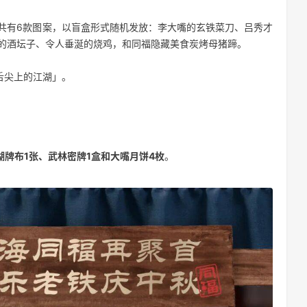
共有6款图案，以盲盒形式随机发放：李大嘴的玄铁菜刀、吕秀才
的酒坛子、令人垂涎的烧鸡，和同福隐藏美食炭烤母猪蹄。
舌尖上的江湖」。
湖牌布1张、武林密牌1盒和大嘴月饼4枚
。