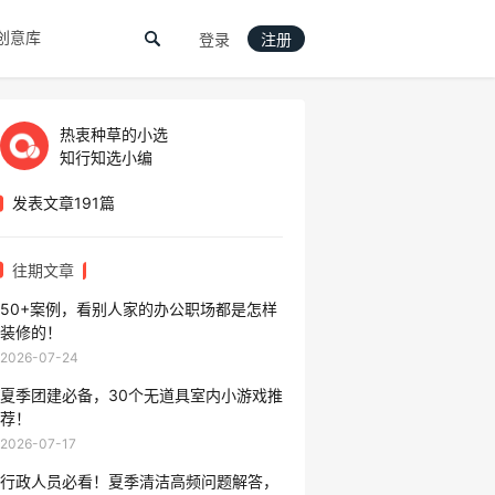
创意库
登录
注册
热衷种草的小选
知行知选小编
发表文章191篇
往期文章
50+案例，看别人家的办公职场都是怎样
装修的！
2026-07-24
夏季团建必备，30个无道具室内小游戏推
荐！
2026-07-17
行政人员必看！夏季清洁高频问题解答，