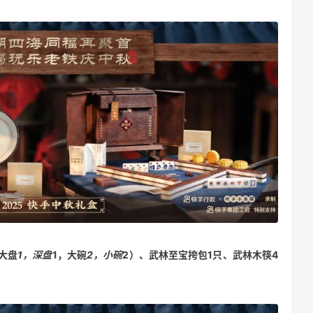
大盘
1，深盘
1，大碗
2，小碗
2）、武林至宝挎包1只、武林木筷4