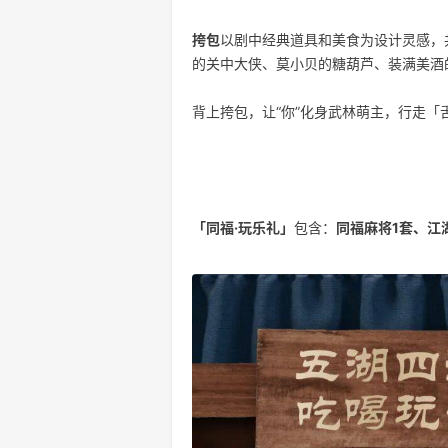
挎包
以剧中经典道具和美食为设计灵感，
的关中大侠、莫小贝的糖葫芦、装满美酒
背上挎包，让“你”化身武林萌主，行走「
「同福·玩乐礼」
包含：
同福麻将1套、江