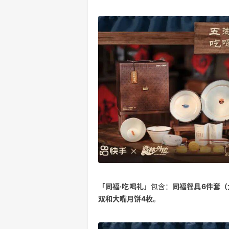
「同福·吃喝礼」
包含：
同福餐具6件套（
双和大嘴月饼4枚
。