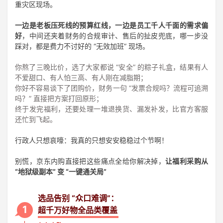
重灾区现场。
登录
一边是老板压死线的预算红线，一边是员工千人千面的需求偏
注册
好
，中间还夹着财务的合规审计、售后的扯皮兜底，哪一步没
踩对，都是费力不讨好的 “无效加班” 现场。
你熬了三晚比价，选了大家都说 “安全” 的粽子礼盒，结果有人
不爱甜口、有人怕三高、有人刚在减脂期；
你好不容易谈下了团购价，财务一句 “发票合规吗？流程可追溯
吗？” 直接把方案打回原形；
终于发完福利，还要处理一堆退换货、漏发补发，比官方客服
还忙到飞起。
行政人只想哀嚎：我真的只想安安稳稳过个节啊！
别慌，京东内购直接把这些痛点全给你解决掉，
让福利采购从
“地狱级副本” 变 “一键通关局”
选品告别 “众口难调”：
1
超千万好物全品类覆盖