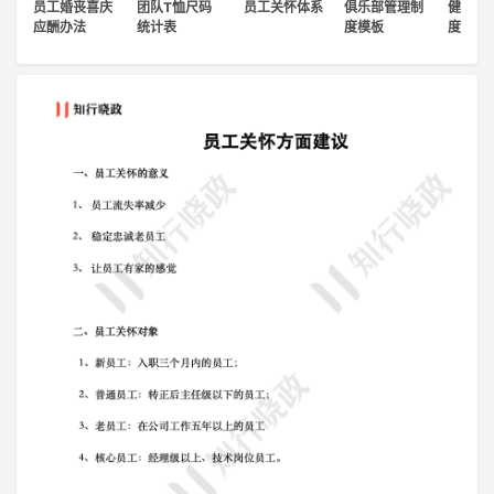
员工婚丧喜庆
团队T恤尺码
员工关怀体系
俱乐部管理制
健身房
登录
应酬办法
统计表
度模板
度
注册