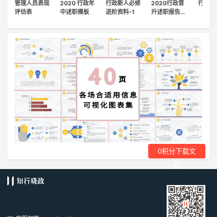
管理人员表现
2020 行政年
行政新人必修
2020行政晋
行政简
登录
评估表
中述职模板
进阶资料-1
升述职报告…
注册
0积分下载文
档