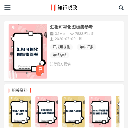
首页
文章
汇报可视化图标集参考
3.1Mb
7583次阅读
课程&活动
2020-07-09上传
汇报可视化
年中汇报
资料库
年终总结
知行官方提供
服务商
礼品创意库
相关资料
关于我们