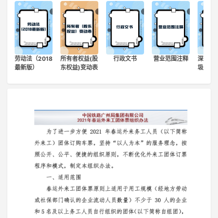
登录
注册
劳动法（2018
所有者权益(股
行政文书
营业范围注释
深圳市
最新版）
东权益)变动表
圾分类