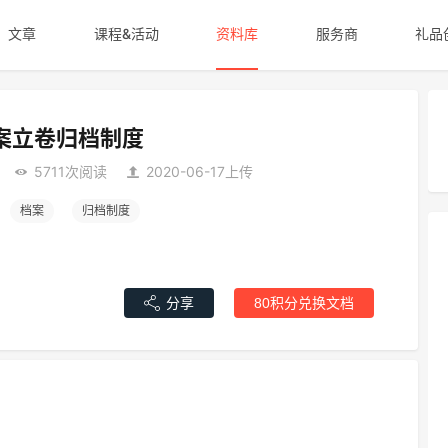
文章
课程&活动
资料库
服务商
礼品
案立卷归档制度
5711次阅读
2020-06-17上传
档案
归档制度
分享
80积分兑换文档