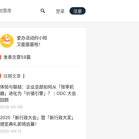
创意库
登录
注册
爱办活动的小知
又能面基啦！
发表文章59篇
往期文章
体验与联结：企业总部如何从「效率机
器」进化为「价值引擎」？｜ODC 大会
回顾
2026-04-08
2025「新行政大会」暨「新行政大奖」
颁奖典礼即将启幕！
2025-09-12