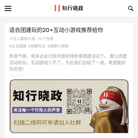
首页
文章
适合团建玩的20+互动小游戏推荐给你
人见人爱的小选 · 10个月前
课程&活动
#企业团建
#团建玩法
#团建小游戏
秋高气爽，很多企业已经开始安排秋季团建活动了。 要让团建
资料库
活动好玩，互动游戏少不了，为此我们总结了一波，希望能给
你灵感！
服务商
礼品创意库
关于我们