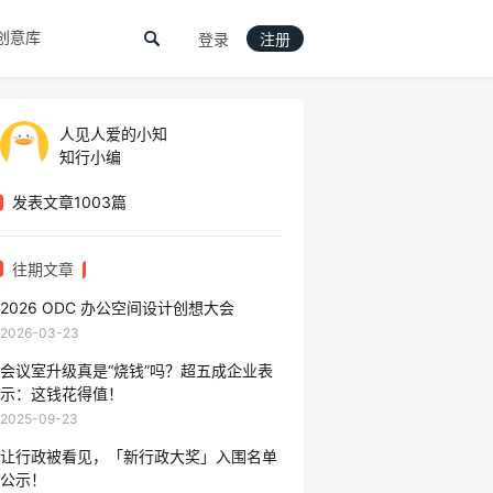
创意库
登录
注册
人见人爱的小知
知行小编
发表文章1003篇
往期文章
2026 ODC 办公空间设计创想大会
2026-03-23
会议室升级真是“烧钱”吗？超五成企业表
示：这钱花得值！​​
2025-09-23
让行政被看见，「新行政大奖」入围名单
公示！