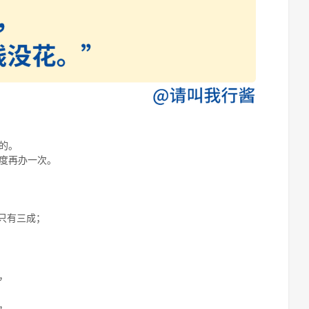
的。
度再办一次。
只有三成；
，
，