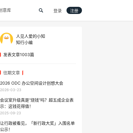
创意库
登录
注册
人见人爱的小知
知行小编
发表文章1003篇
往期文章
2026 ODC 办公空间设计创想大会
2026-03-23
会议室升级真是“烧钱”吗？超五成企业表
示：这钱花得值！​​
2025-09-23
让行政被看见，「新行政大奖」入围名单
公示！