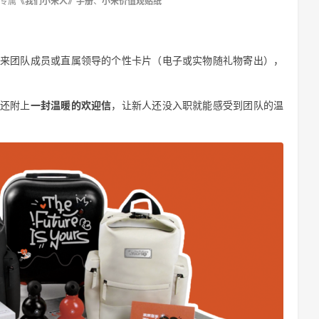
专属
《我们小米人》手册
、
小米价值观贴纸
来团队成员或直属领导的个性卡片（电子或实物随礼物寄出），
，还附上
一封温暖的欢迎信
，让新人还没入职就能感受到团队的温