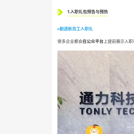
1.入职礼包预告与预热
▹
剧透新员工入职礼
很多企业都会
在公众平台
上提前展示入职