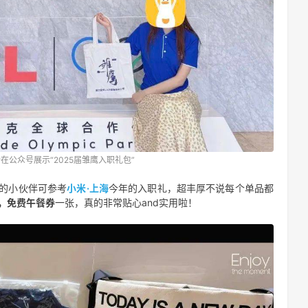
在公众号展示“2025届雏鹰入职礼包”
的小伙伴可参考
小米·上海
今年的入职礼，超丰厚不说每个单品都
，免费午餐券
一张，真的非常贴心and实用啦！