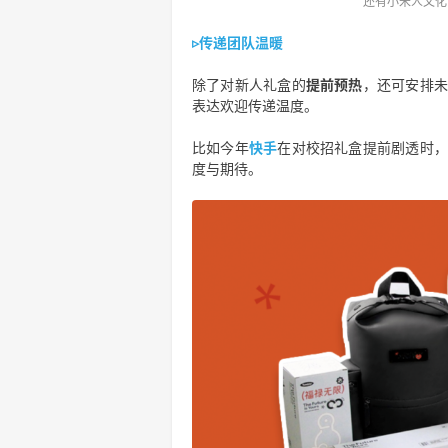
还有小米人文化
▹传递团队温暖
除了对新人礼盒的
提前预热
，还可安排未
表达欢迎传递温度。
比如今年
快手
在对校招礼盒提前剧透时
度与期待。