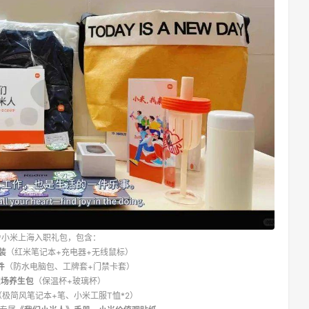
*小米上海入职礼包，
包含：
装
（红米笔记本+充电器+无线鼠标）
件
（防水电脑包、工牌套+门禁卡套）
职场养生包
（保温杯+玻璃杯）
（极简风笔记本+笔、小米工服T恤*2）