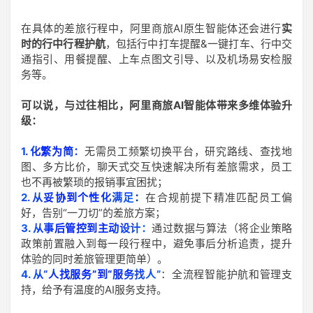
在具体的差旅行程中，阿里商旅AI原生智能体还会进行
实
时的行中行程护航
，包括行中打车提醒&一键打车、行中交
通指引、用餐提醒、上车点图文引导、以及机场易安检服
务等。
可以说，与过往相比，阿里商旅AI智能体带来多维体验升
级：
1. 化繁为简：
无需员工频繁切换平台，研究路线、查找地
图、多方比价，聊天式交互快速解决所有差旅需求，员工
也不再被繁琐的报销事宜困扰；
2. 从妥协到个性化满足
：
在合规前提下精准匹配员工偏
好，告别“一刀切”的差旅方案；
3. 从事后管控到主动设计：
通过数据与算法（将企业策略
政策前置融入到每一段行程中，避免事后分析追责，提升
体验的同时差旅管理更简单）。
4. 从“人找服务”到“服务找人”
：全流程智能护航和管理支
持，给予有温度的AI服务支持。