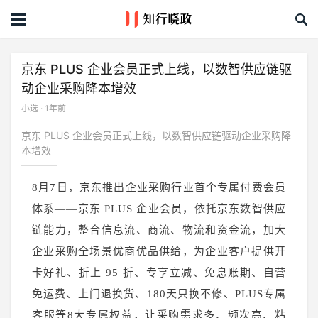
首页
文章
京东 PLUS 企业会员正式上线，以数智供应链驱
动企业采购降本增效
课程&活动
小选 · 1年前
资料库
京东 PLUS 企业会员正式上线，以数智供应链驱动企业采购降
本增效
服务商
8月7日，京东推出企业采购行业首个专属付费会员
体系——京东 PLUS 企业会员，依托京东数智供应
礼品创意库
链能力，整合信息流、商流、物流和资金流，加大
关于我们
企业采购全场景优商优品供给，为企业客户提供开
卡好礼、折上 95 折、专享立减、免息账期、自营
免运费、上门退换货、180天只换不修、PLUS专属
客服等8大专属权益，让采购需求多、频次高、粘