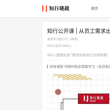
首页
知行公开课 | 从员工需
喜欢学习的小行 · 6年前
#办公空间
#WELL
WELL建筑标准™教你如何进行空间管理！
所有课程 可随时购买观看学习（会员免