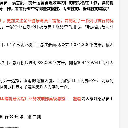
高员工满意度、提升运营管理效率为目的的综合性工作，真的能
分工作，看看行业中有哪些数据性、专业性的、普适性的建议？
上，更加关注企业健康与员工福祉，并制定了一系列可执行的标
到，一家企业在办公环境与员工服务中的用心、细心程度与专业
目，91个已认证项目，总注册面积超过14,074,800平方米，覆盖
。
项目，总面积超过4,923,000平方米，拥有1044名WELL专业人
所的第一选择，香港的花旗大厦、上海的JLL上海办公室、北京的
证空间向我们展示了建筑更以人为本的一面。
WELL建筑研究院）业务发展部高级总监——施璇
为大家介绍从员工
知 行 公 开 课 第 二 期