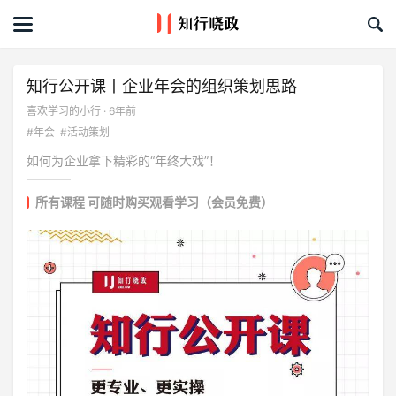
首页
文章
知行公开课丨企业年会的组织策划思路
喜欢学习的小行 · 6年前
课程&活动
#年会
#活动策划
如何为企业拿下精彩的“年终大戏”！
资料库
所有课程 可随时购买观看学习（会员免费）
服务商
礼品创意库
关于我们