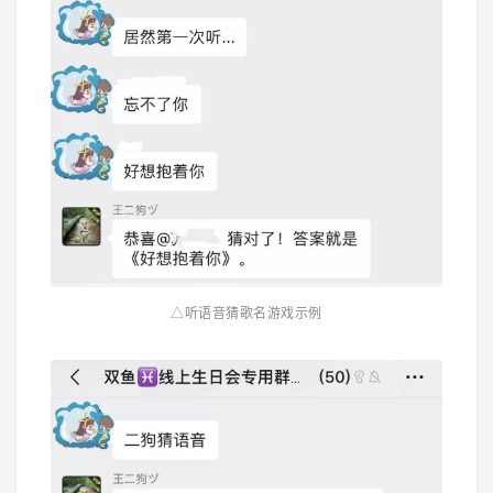
△听语音猜歌名游戏示例