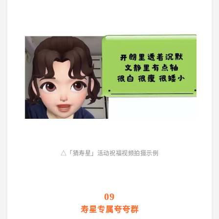
△「猜寿星」活动祝福视频拍摄示例
09
寿星专属夸夸群