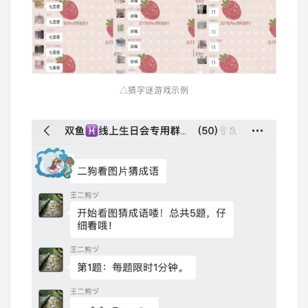
△猜字谜游戏示例