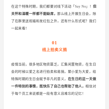
在这个特殊时期，我们都要对线下活动「Say No」！
但
关怀和温暖一样都不能缺席，
那么线上开展生日会，除
了在群里送祝福和发红包之外，还有什么形式呢？我们
一起来看！
01
线上拍卖义捐
疫情当前，很多地区物资匮乏，汇集闲置物资，在生日
会的时候
以爱之名
进行拍卖和易捐，聚小爱为大爱，给
特殊时期的生日会赋予非凡的意义，
在生日的这一天做
一件特别的事情，既快乐了自己也帮助了他人，
相信对
于每个员工来说都是一段有意义且难忘的记忆！