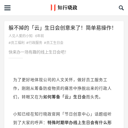
首页
文章
躲不掉的「云」生日会创意来了！简单易操作！
人见人爱的小知 · 6年前
课程&活动
#员工福利
#行政服务
#员工生日会
快来办一场有趣的线上生日会吧！
资料库
服务商
为了更好地体现公司的人文关怀，做好员工服务工
礼品创意库
作，刚刚从筹备防疫物资的痛苦中挣脱出来的行政人
们，转眼又在为
如何筹备「云」生日会
而头秃。
关于我们
小知已经在知行晓政官网「节日创意中心」话题组听
到了大家的呼声：
特殊时期举办线上生日会有什么形