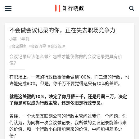
首页
文章
不会做会议记录的你，正在失去职场竞争力
小荟 · 6年前
课程&活动
#会议服务
#会议流程
#会议管理
会议记录应该怎么做？怎样才能使你做的会议记录更具有价
资料库
值？
服务商
在职场上，一流的行政做事情会做到100%，而二流的行政，也
许能完成90%，但是，你千万不要觉得这只有10%的差距。
礼品创意库
就是这关键的10%，决定了你月薪三千，还是月薪三万，决定
了你是可以成为行政主管，还是依旧是行政专员。
关于我们
曾经，一个大型互联网公司的行政主管问过我们一个问题：你
们认为，为同样一次会议做记录，我所做的会议记录能够带来
的价值，和一个行政小白所能带来的价值，中间能相差多少
倍？