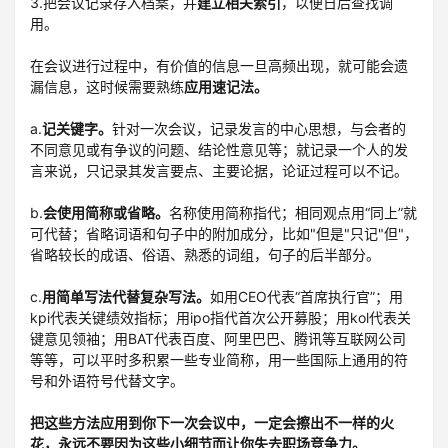
3.把会议记录存入档案，并
建立相关索引
，以便日后查找调
用。
在会议进行过程中，有价值的信息一旦高频出现，就可能会遗
漏信息，这时候需要熟练
应用速记法。
a.
记关键字。
针对一次会议，记录发言的中心思想，与会者的
不同意见或有争议的问题、结论性意见等；就记录一个人的发
言来说，只记录其发言要点、主要论据，论证过程可以不记。
b.
会使用简称或省略。
名称使用简称指代；相同观点用“同上”就
可代替；省略词语和句子中的附加成分，比如"但是"只记"但"，
省略较长的成语、俗语、熟悉的词组，句子的后半部分。
c.
用简单写法代替复杂写法。
如用CEO代表“首席执行官”；用
kpi代表关键绩效指标；用ipo指代首次公开募股；用kol代表关
键意见领袖；用BAT代表百度、阿里巴巴、腾讯等互联网公司
等等，可以平时多积累一些专业简称，用一些国际上通用的符
号和外语符号代替文字。
把这些方法应用到你下一次会议中，一定会擦出不一样的火
花，永远不要因为这些小细节而让你失去职场竞争力。