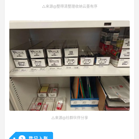
△来源@整得清整理收纳云墨有序
△来源@社群伙伴分享
登记入账
2