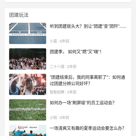
登录
团建玩法
注册
听到团建就头大？别让“团建”变“团歼”……
小荟 · 6年前
团建季， 如何又“燃”又“嗨”！
二十八宿 · 5年前
​“团建结束后，我的同事离职了”：如何通
过团建分辨公司好坏？
智联招聘 · 5年前
如何办一场“刷屏级”的员工运动会？
小知 · 6年前
一场清爽又有趣的夏季运动会要怎么办？