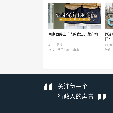
南京西路上千人的食堂，藏在地
养活
下
样？
#员工餐饮
#食堂
行政一线的小知 · 6年前
行政一
关注每一个
行政人的声音