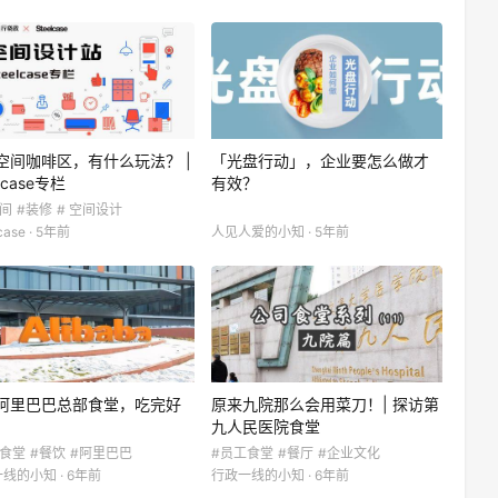
空间咖啡区，有什么玩法？ |
「光盘行动」，企业要怎么做才
elcase专栏
有效？
间
#装修
# 空间设计
case · 5年前
人见人爱的小知 · 5年前
阿里巴巴总部食堂，吃完好
原来九院那么会用菜刀！| 探访第
九人民医院食堂
工食堂
#餐饮
#阿里巴巴
#员工食堂
#餐厅
#企业文化
线的小知 · 6年前
行政一线的小知 · 6年前