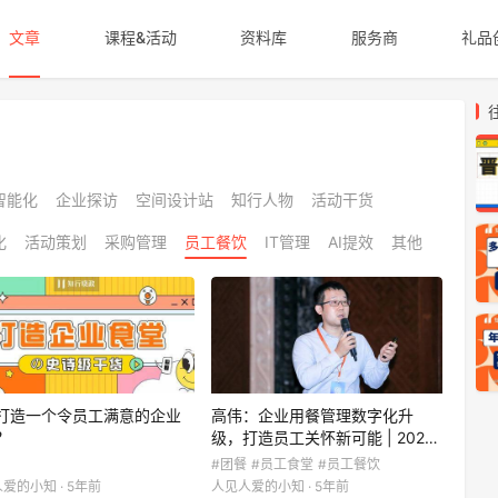
文章
课程&活动
资料库
服务商
礼品
智能化
企业探访
空间设计站
知行人物
活动干货
化
活动策划
采购管理
员工餐饮
IT管理
AI提效
其他
打造一个令员工满意的企业
高伟：企业用餐管理数字化升
？
级，打造员工关怀新可能 | 202…
#团餐
#员工食堂
#员工餐饮
爱的小知 · 5年前
人见人爱的小知 · 5年前