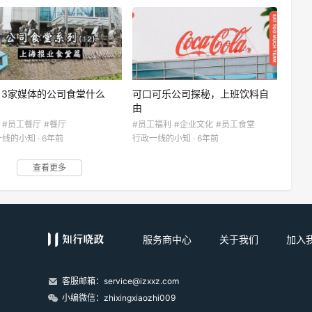
13家媒体的公司食堂什么
可口可乐公司探秘，上班饮料自
由
#员工餐厅
#餐厅
#员工福利
#企业文化
#员工食堂
线的小知 · 6年前
行政一线的小知 · 6年前
查看更多
服务商中心
关于我们
加入
客服邮箱：service@izxxz.com
小编微信：zhixingxiaozhi009