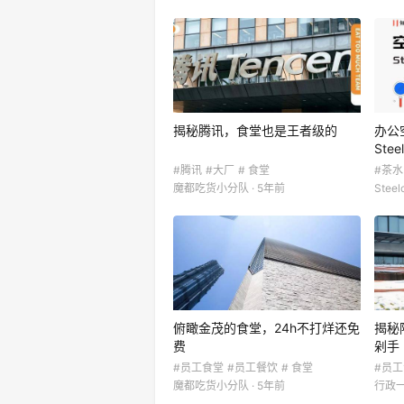
揭秘腾讯，食堂也是王者级的
办公
Ste
#腾讯
#大厂
# 食堂
#茶水
魔都吃货小分队 · 5年前
Steel
俯瞰金茂的食堂，24h不打烊还免
揭秘
费
剁手
#员工食堂
#员工餐饮
# 食堂
#员
魔都吃货小分队 · 5年前
行政一