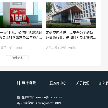
条一哥”卫龙，如何拥抱智慧职
走进交控科技：以安全为主的轨
为员工打造如意办公体验？…
道交通行业，是如何为员工提供…
爱的小知 · 2年前
人见人爱的小知 · 2年前
查看更多
服务商中心
关于我们
加入
客服邮箱：service@izxxz.com
小编微信：zhixingxiaozhi009