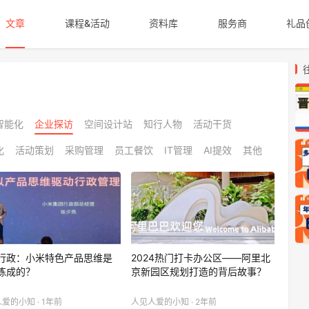
文章
课程&活动
资料库
服务商
礼品
智能化
企业探访
空间设计站
知行人物
活动干货
化
活动策划
采购管理
员工餐饮
IT管理
AI提效
其他
行政：小米特色产品思维是
2024热门打卡办公区——阿里北
炼成的？
京新园区规划打造的背后故事？
爱的小知 · 1年前
人见人爱的小知 · 2年前