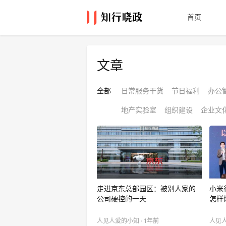
首页
文章
全部
日常服务干货
节日福利
办公
地产实验室
组织建设
企业文
走进京东总部园区：被别人家的
小米
公司硬控的一天
怎样
人见人爱的小知 · 1年前
人见人