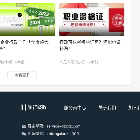
24企业行政工作「年度趋势」
行政可以考哪些证照？还能申请
些？
补贴！
的小知 · 2年前
人见人爱的小知 · 2年前
查看更多
服务商中心
关于我们
加入
客服邮箱：service@izxxz.com
小编微信：zhixingxiaozhi009