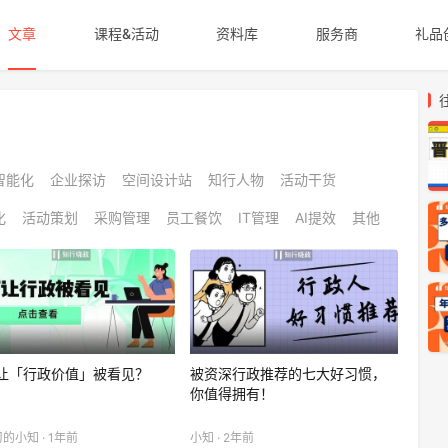
文章
课程&活动
资料库
服务商
礼品
智能化
企业探访
空间设计站
知行人物
活动干货
化
活动策划
采购管理
员工餐饮
IT管理
AI提效
其他
让「行政价值」被看见？
被资深行政推荐的七大好习惯，
你值得拥有！
的小知 · 1年前
小知 · 2年前