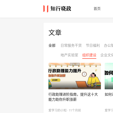
首页
文章
全部
日常服务干货
节日福利
办公
地产实验室
组织建设
企业文
行政助理进阶指南，提升这十大
如何
能力助你升职涨薪
爱学习的小知 · 11个月前
爱学习