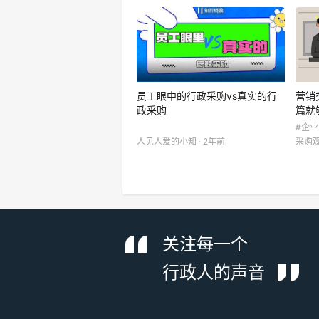
员工眼中的行政采购vs真实的行
营销
政采购
篇就
#企
人见人爱的小知 · 2年前
采购观
关注每一个
行政人的声音