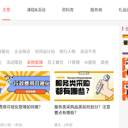
文章
课程&活动
资料库
服务商
礼品
智能化
企业探访
空间设计站
知行人物
活动干货
化
活动策划
采购管理
员工餐饮
IT管理
AI提效
其他
费用可视化管理如何做？
服务类采购品类如何划分？注意
要点有哪些？
的小知 · 1年前
算头 · 2年前