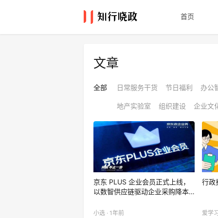
首页
文章
全部
日常服务干货
节日福利
办公
地产实验室
组织建设
企业文
京东 PLUS 企业会员正式上线，
行政
以数智供应链驱动企业采购降本…
小选 · 1年前
爱学习