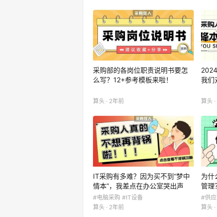
采购部的各岗位职责说明书要怎
20
么写？12+参考模板来啦！
我们
算头 · 2年前
算头 ·
IT采购有多难？因为买不到“梦中
为什
情本”，我差点在办公室哭出声
管理
#电脑采购
#IT设备
#供
算头 · 2年前
算头 ·