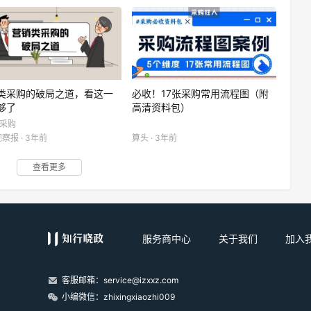
类采购的破局之道，看这一
必收！17张采购常用流程图（附
够了
高清资料包）
业采购
察报 · 3年前
算头 · 3年前
查看更多
服务商中心
关于我们
加入
客服邮箱：service@izxxz.com
小编微信：zhixingxiaozhi009