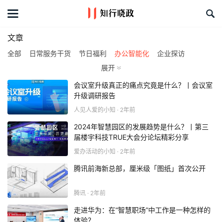
首页
文章
文章
全部
日常服务干货
节日福利
办公智能化
企业探访
课程&活动
空间设计站
知行人物
活动干货
地产实验室
组织建设
展开
企业文化
活动策划
采购管理
员工餐饮
IT管理
AI提效
会议室升级真正的痛点究竟是什么？丨会议室
资料库
其他
升级调研报告
人见人爱的小知 · 2年前
服务商
2024年智慧园区的发展趋势是什么？丨第三
届楼宇科技TRUE大会分论坛精彩分享
礼品创意库
爱办活动的小知 · 2年前
腾讯前海新总部，厘米级「图纸」首次公开
关于我们
腾讯 · 2年前
走进华为：在“智慧职场”中工作是一种怎样的
体验？